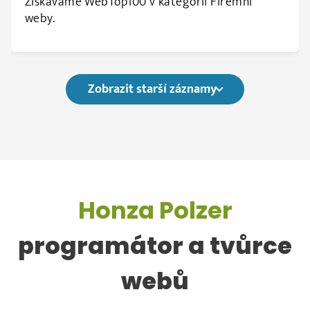
Získáváme WebTop100 v kategorii Firemní
weby.
Zobrazit starší záznamy
Honza Polzer
programátor a tvůrce
webů