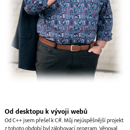
Od desktopu k vývoji webů
Od C++ jsem přešel k C#. Můj nejúspěšnější projekt
z tohoto období byl zálohovací program. Věnoval